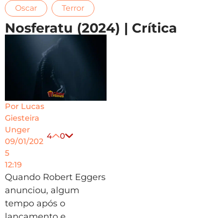
,
Oscar
Terror
Nosferatu (2024) | Crítica
Por
Lucas
Giesteira
Unger
4
0
09/01/202
5
12:19
Quando Robert Eggers
anunciou, algum
tempo após o
lançamento e