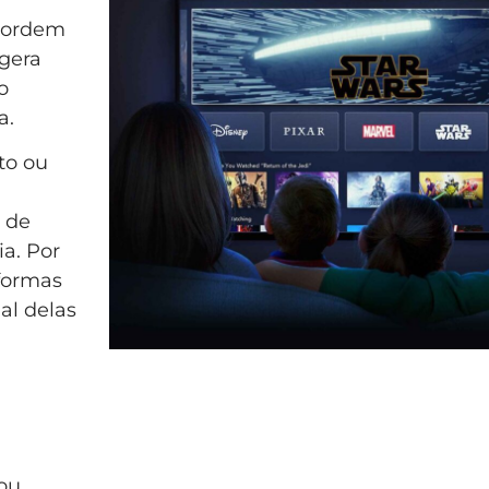
a ordem
 gera
o
a.
to ou
 de
a. Por
 formas
ual delas
ou