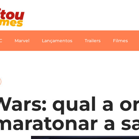
C
Marvel
Lançamentos
Trailers
Filmes
 Wars: qual a 
 maratonar a s