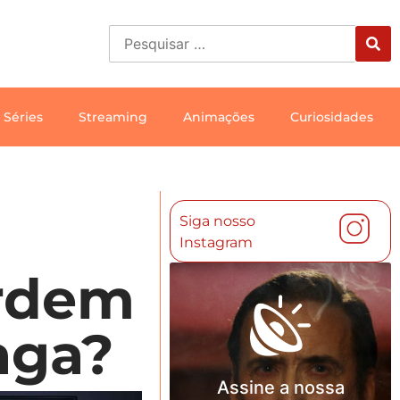
Séries
Streaming
Animações
Curiosidades
Siga nosso
Instagram
ordem
aga?
Assine a nossa