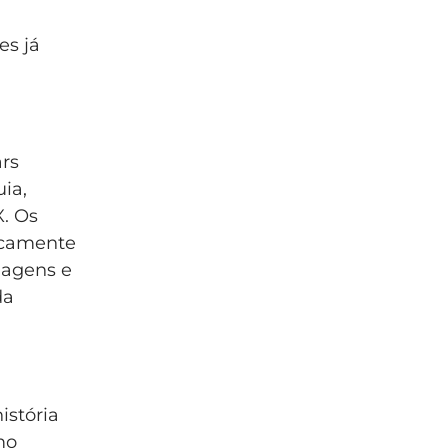
es já
ars
ia,
X. Os
gicamente
nagens e
da
istória
mo