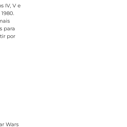
 IV, V e
 1980.
mais
s para
ir por
tar Wars