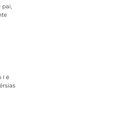
 pai,
nte
 I é
érsias