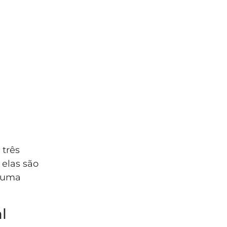
 três
 elas são
a uma
l