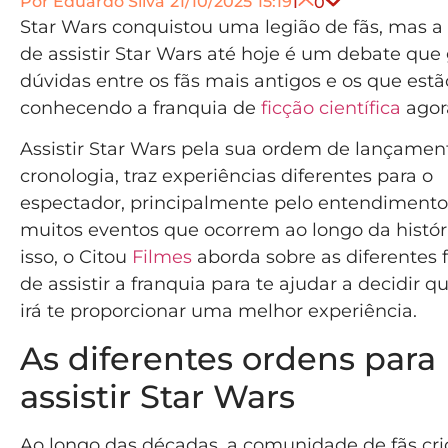
Por
Eduardo Silva
21/10/2025
15:19
1
0
Star Wars conquistou uma legião de fãs, mas 
de assistir Star Wars até hoje é um debate que
dúvidas entre os fãs mais antigos e os que estã
conhecendo a franquia de
ficção científica
agor
Assistir Star Wars pela sua ordem de lançamen
cronologia, traz experiências diferentes para o
espectador, principalmente pelo entendimento
muitos eventos que ocorrem ao longo da históri
isso, o Citou
Filmes
aborda sobre as diferentes
de assistir a franquia para te ajudar a decidir q
irá te proporcionar uma melhor experiência.
As diferentes ordens para
assistir Star Wars
Ao longo das décadas, a comunidade de fãs cri