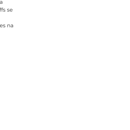
da
ffs se
les na