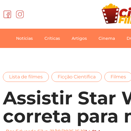
Notícias
Críticas
Artigos
Cinema
D
,
,
Lista de filmes
Ficção Científica
Filmes
Assistir Star
correta para