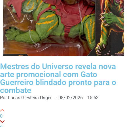
Mestres do Universo revela nova
arte promocional com Gato
Guerreiro blindado pronto para o
combate
Por
Lucas Giesteira Unger
-
08/02/2026
15:53
0