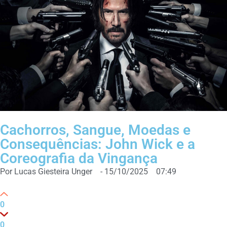
Cachorros, Sangue, Moedas e
Consequências: John Wick e a
Coreografia da Vingança
Por
Lucas Giesteira Unger
-
15/10/2025
07:49
0
0