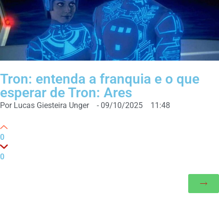
Tron: entenda a franquia e o que
esperar de Tron: Ares
Por
Lucas Giesteira Unger
-
09/10/2025
11:48
0
0