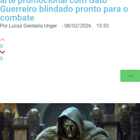
arte promocional com Gato
Guerreiro blindado pronto para o
combate
Por
Lucas Giesteira Unger
-
08/02/2026
15:53
0
0