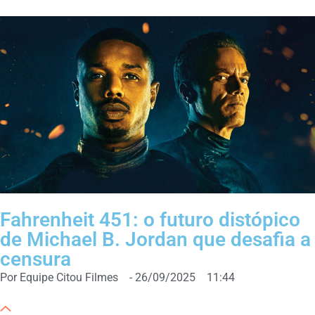
Fahrenheit 451: o futuro distópico
de Michael B. Jordan que desafia a
censura
Por
Equipe Citou Filmes
-
26/09/2025
11:44