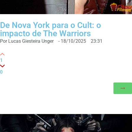
De Nova York para o Cult: o
impacto de The Warriors
Por
Lucas Giesteira Unger
-
18/10/2025
23:31
1
0