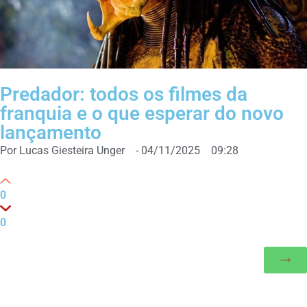
Predador: todos os filmes da
franquia e o que esperar do novo
lançamento
Por
Lucas Giesteira Unger
-
04/11/2025
09:28
0
0