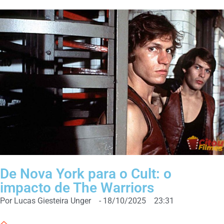
De Nova York para o Cult: o
impacto de The Warriors
Por
Lucas Giesteira Unger
-
18/10/2025
23:31