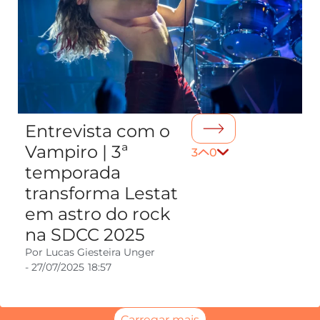
Entrevista com o
Vampiro | 3ª
3
0
temporada
transforma Lestat
em astro do rock
na SDCC 2025
Por
Lucas Giesteira Unger
-
27/07/2025
18:57
Carregar mais