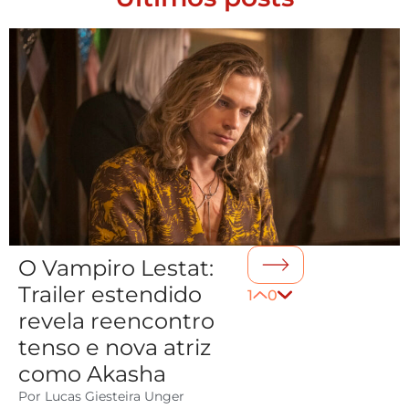
O Vampiro Lestat:
Trailer estendido
1
0
revela reencontro
tenso e nova atriz
como Akasha
Por
Lucas Giesteira Unger