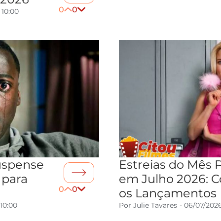
0
0
10:00
uspense
Estreias do Mês 
 para
em Julho 2026: C
0
0
os Lançamentos
10:00
Por
Julie Tavares
-
06/07/202