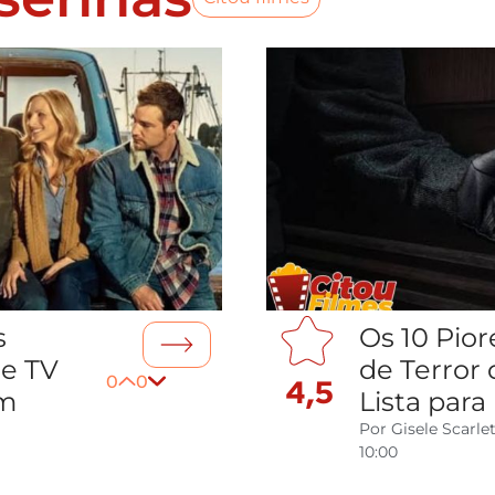
s
Os 10 Pior
le TV
de Terror 
0
0
4,5
em
Lista para 
Por
Gisele Scarle
10:00