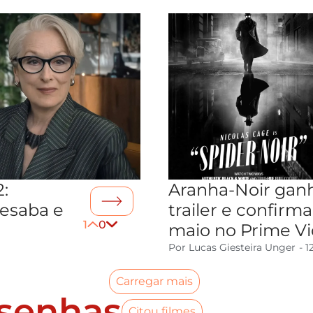
2:
Aranha-Noir gan
desaba e
trailer e confirm
1
0
m
maio no Prime V
Por
Lucas Giesteira Unger
-
1
Carregar mais
esenhas
Citou filmes