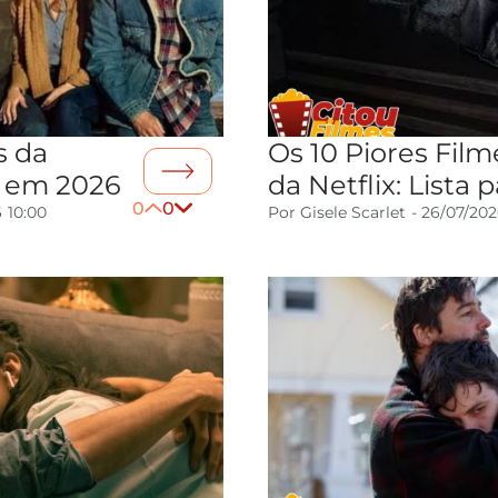
s da
Os 10 Piores Film
r em 2026
da Netflix: Lista 
0
0
6
10:00
Por
Gisele Scarlet
-
26/07/20