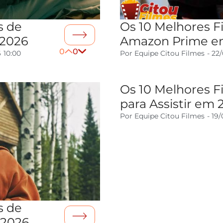
s de
Os 10 Melhores F
 2026
Amazon Prime e
0
0
6
10:00
Por
Equipe Citou Filmes
-
22
Os 10 Melhores Fi
para Assistir em 
Por
Equipe Citou Filmes
-
19/
s de
a 2026