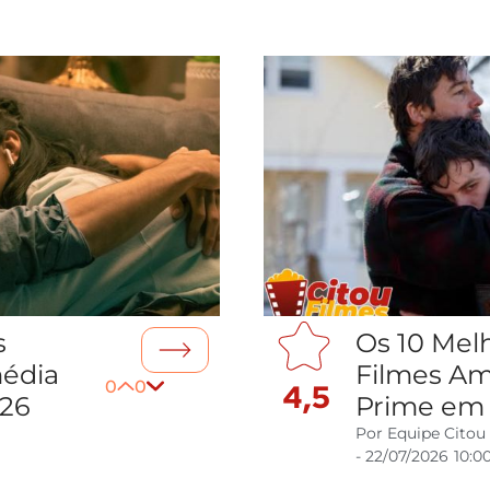
s
Os 10 Mel
média
Filmes A
0
0
4,5
026
Prime em
Por
Equipe Citou
-
22/07/2026
10:0