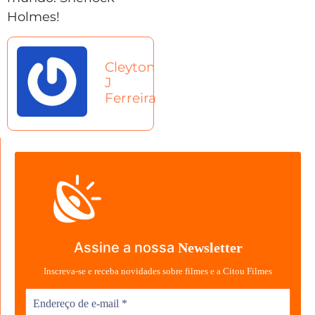
Holmes!
Cleyton
J
Ferreira
Assine a nossa
Newsletter
Inscreva-se e receba novidades sobre filmes e a Citou Filmes