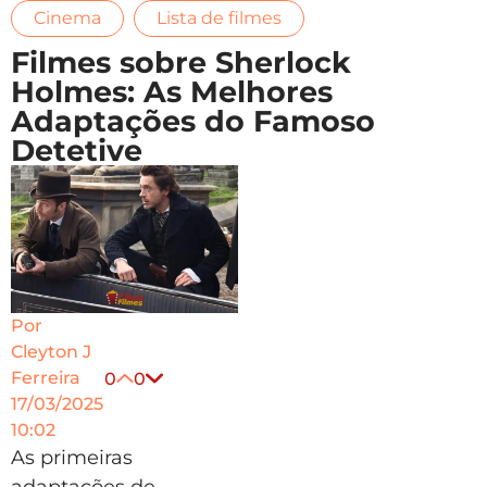
,
Cinema
Lista de filmes
Filmes sobre Sherlock
Holmes: As Melhores
Adaptações do Famoso
Detetive
Por
Cleyton J
Ferreira
0
0
17/03/2025
10:02
As primeiras
adaptações de