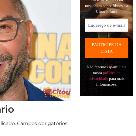
novidades sobre filmes e a
Citou Filmes
Não fazemos spam! Leia
nossa
política de
privacidade
para mais
informações.
rio
licado.
Campos obrigatórios