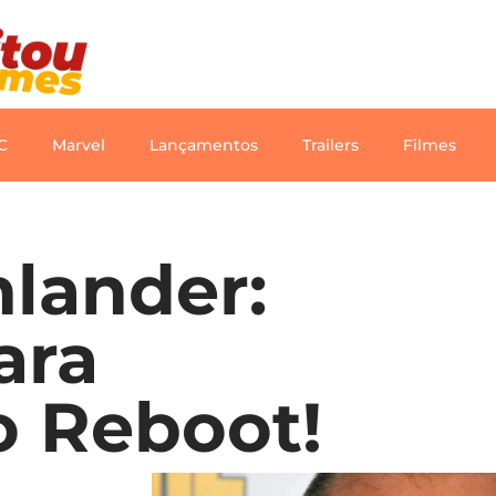
C
Marvel
Lançamentos
Trailers
Filmes
hlander:
ara
no Reboot!