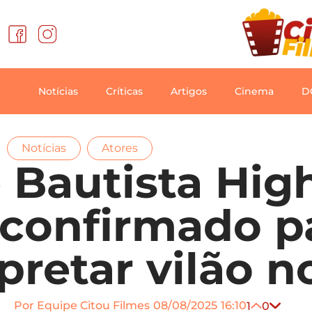
Notícias
Críticas
Artigos
Cinema
D
,
Notícias
Atores
 Bautista Hig
 confirmado p
pretar vilão 
Por
Equipe Citou Filmes
08/08/2025
16:10
1
0