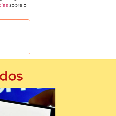
cias
sobre o
dos