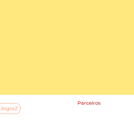
Parceiros
JogosZ