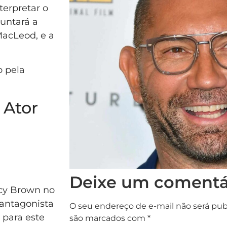
terpretar o
juntará a
MacLeod, e a
o pela
 Ator
Deixe um comentá
ncy Brown no
 antagonista
O seu endereço de e-mail não será pub
 para este
são marcados com
*