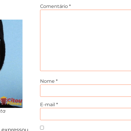
Comentário
*
Nome
*
E-mail
*
sta
, expressou