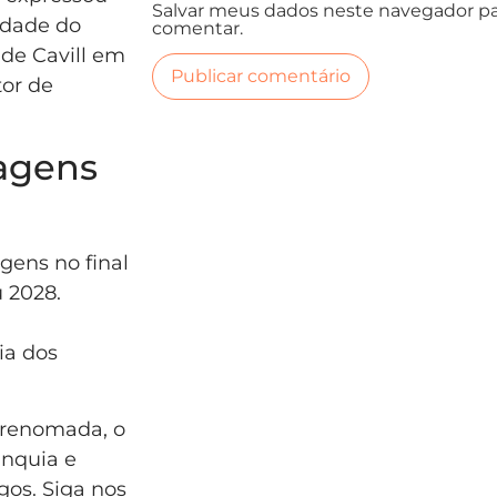
Salvar meus dados neste navegador pa
idade do
comentar.
de Cavill em
or de
agens
agens no final
 2028.
ia dos
 renomada, o
anquia e
gos. Siga nos