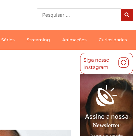
Séries
Streaming
Animações
Curiosidades
Siga nosso
Instagram
Assine a nossa
Newsletter
Inscreva-se e receba