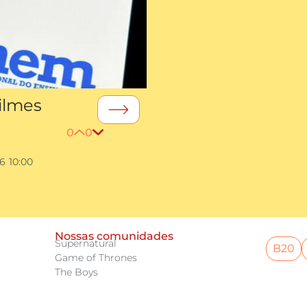
ilmes
0
0
26
10:00
Nossas comunidades
Supernatural
B20
Game of Thrones
The Boys