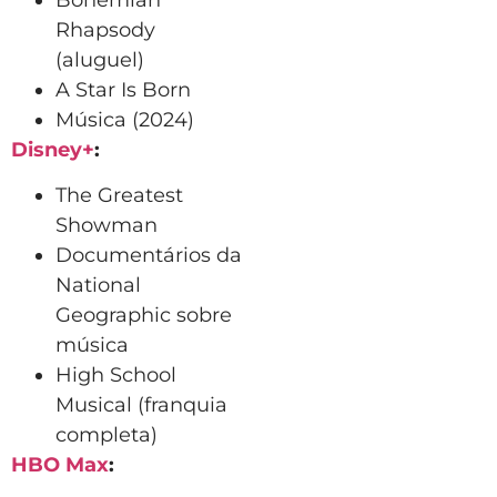
Rhapsody
(aluguel)
A Star Is Born
Música (2024)
Disney+
:
The Greatest
Showman
Documentários da
National
Geographic sobre
música
High School
Musical (franquia
completa)
HBO Max
: