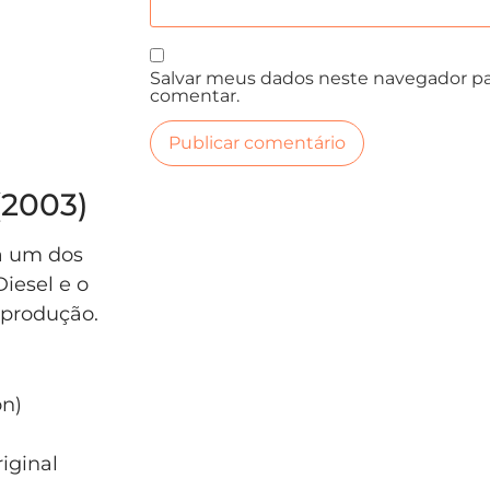
Salvar meus dados neste navegador pa
comentar.
(2003)
a um dos
iesel e o
 produção.
on)
iginal