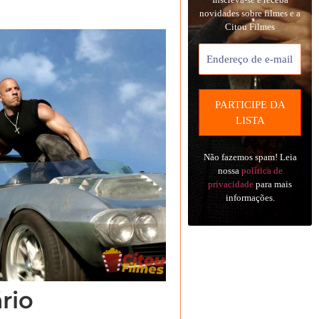
novidades sobre filmes e a
Citou Filmes
Não fazemos spam! Leia
nossa
política de
privacidade
para mais
informações.
rio