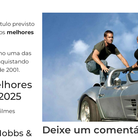
tulo previsto
 os
melhores
omo uma das
nquistando
de 2001.
lhores
 2025
filmes
Deixe um comentá
 Hobbs &