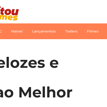
C
Marvel
Lançamentos
Trailers
Filmes
elozes e
ao Melhor