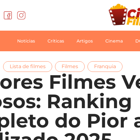
Notícias
Críticas
Artigos
Cinema
D
,
,
Lista de filmes
Filmes
Franquia
ores Filmes V
osos: Ranking
leto do Pior 
lizado 2025