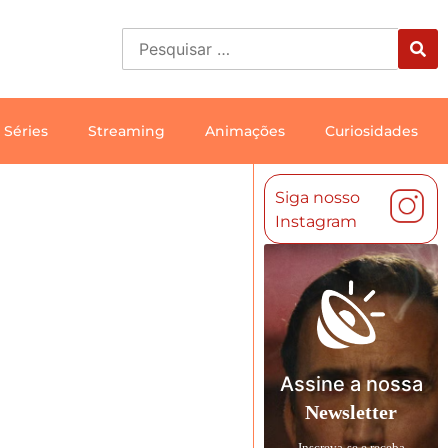
Séries
Streaming
Animações
Curiosidades
Siga nosso
Instagram
Assine a nossa
Newsletter
Inscreva-se e receba