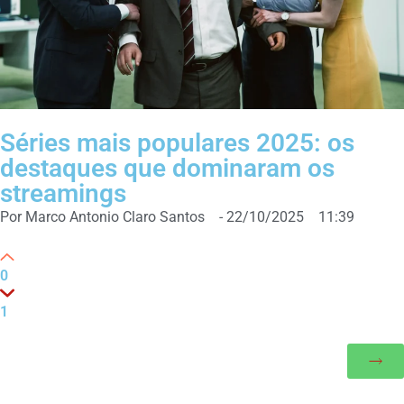
Séries mais populares 2025: os
destaques que dominaram os
streamings
Por
Marco Antonio Claro Santos
-
22/10/2025
11:39
0
1