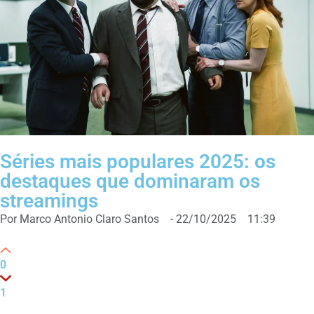
Séries mais populares 2025: os
destaques que dominaram os
streamings
Por
Marco Antonio Claro Santos
-
22/10/2025
11:39
0
1