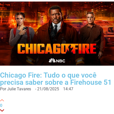
Chicago Fire: Tudo o que você
precisa saber sobre a Firehouse 51
Por
Julie Tavares
-
21/08/2025
14:47
0