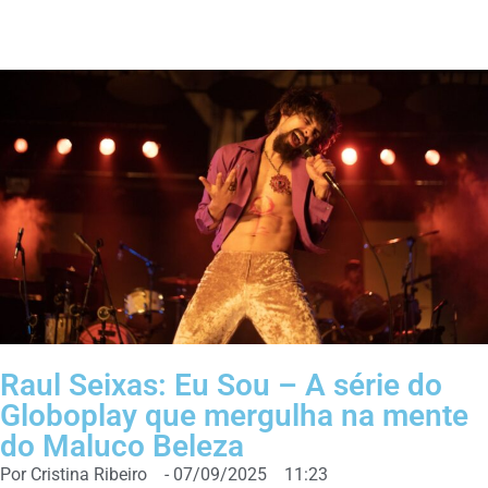
Raul Seixas: Eu Sou – A série do
Globoplay que mergulha na mente
do Maluco Beleza
Por
Cristina Ribeiro
-
07/09/2025
11:23