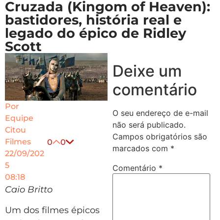
Cruzada (Kingom of Heaven):
bastidores, história real e
legado do épico de Ridley
Scott
Deixe um
comentário
Por
O seu endereço de e-mail
Equipe
não será publicado.
Citou
Campos obrigatórios são
Filmes
0
0
marcados com
*
22/09/202
5
Comentário
*
08:18
Caio Britto
Um dos filmes épicos