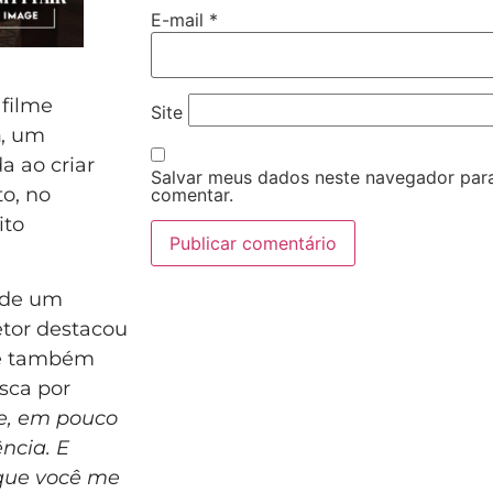
E-mail
*
 filme
Site
n
, um
a ao criar
Salvar meus dados neste navegador par
o, no
comentar.
ito
o de um
retor destacou
ue também
usca por
 e, em pouco
ência. E
 que você me