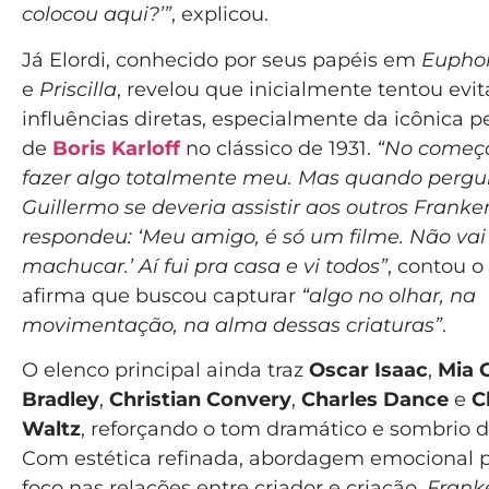
colocou aqui?’”
, explicou.
Já Elordi, conhecido por seus papéis em
Eupho
e
Priscilla
, revelou que inicialmente tentou evit
influências diretas, especialmente da icônica 
de
Boris Karloff
no clássico de 1931.
“No começ
fazer algo totalmente meu. Mas quando pergu
Guillermo se deveria assistir aos outros Franken
respondeu: ‘Meu amigo, é só um filme. Não vai
machucar.’ Aí fui pra casa e vi todos”
, contou o 
afirma que buscou capturar
“algo no olhar, na
movimentação, na alma dessas criaturas”
.
O elenco principal ainda traz
Oscar Isaac
,
Mia 
Bradley
,
Christian Convery
,
Charles Dance
e
C
Waltz
, reforçando o tom dramático e sombrio 
Com estética refinada, abordagem emocional 
foco nas relações entre criador e criação,
Frank