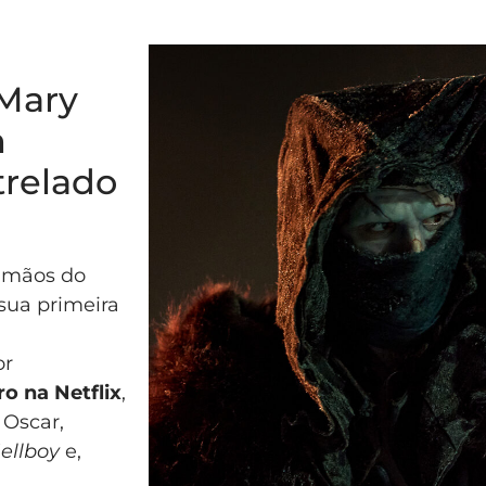
 Mary
m
trelado
 mãos do
sua primeira
or
o na Netflix
,
 Oscar,
ellboy
e,