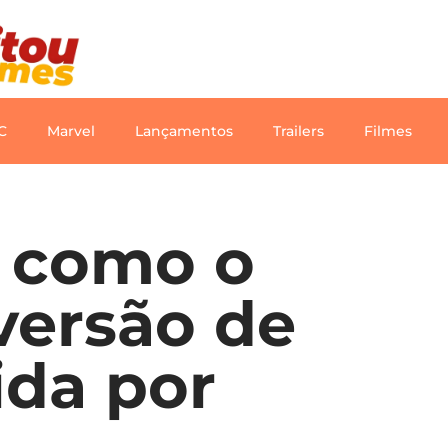
C
Marvel
Lançamentos
Trailers
Filmes
e como o
versão de
ida por