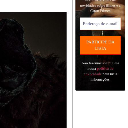
novidades sobre filmes e a
Citou Filmes
Não fazemos spam! Leia
nossa
política de
privacidade
para mais
informações.