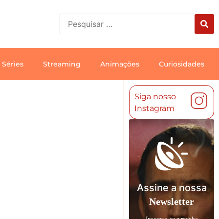
Séries
Streaming
Animações
Curiosidades
Siga nosso
Instagram
Assine a nossa
Newsletter
Inscreva-se e receba