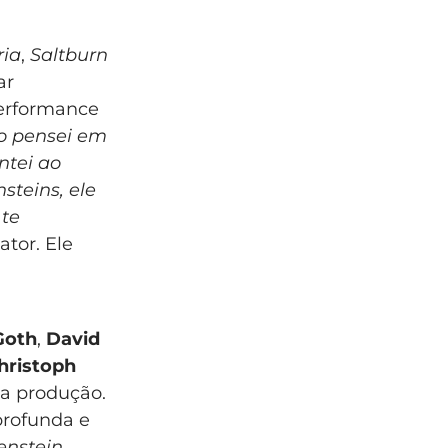
ria
,
Saltburn
ar
performance
o pensei em
ntei ao
steins, ele
 te
ator. Ele
Goth
,
David
hristoph
da produção.
profunda e
enstein