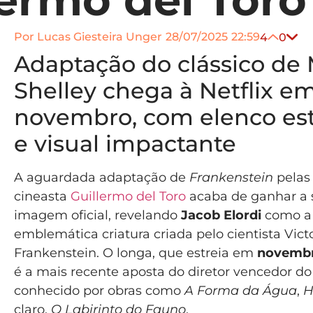
Por
Lucas Giesteira Unger
28/07/2025
22:59
4
0
Adaptação do clássico de
Shelley chega à Netflix e
novembro, com elenco es
e visual impactante
A aguardada adaptação de
Frankenstein
pelas
cineasta
Guillermo del Toro
acaba de ganhar a 
imagem oficial, revelando
Jacob Elordi
como a
emblemática criatura criada pelo cientista Vict
Frankenstein. O longa, que estreia em
novembr
é a mais recente aposta do diretor vencedor do
conhecido por obras como
A Forma da Água
,
H
claro,
O Labirinto do Fauno
.