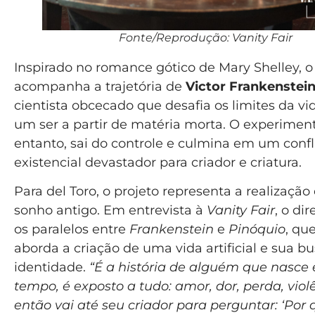
Fonte/Reprodução: Vanity Fair
Inspirado no romance gótico de Mary Shelley, o
acompanha a trajetória de
Victor Frankenstei
cientista obcecado que desafia os limites da vid
um ser a partir de matéria morta. O experiment
entanto, sai do controle e culmina em um confl
existencial devastador para criador e criatura.
Para del Toro, o projeto representa a realizaçã
sonho antigo. Em entrevista à
Vanity Fair
, o di
os paralelos entre
Frankenstein
e
Pinóquio
, q
aborda a criação de uma vida artificial e sua b
identidade.
“É a história de alguém que nasce
tempo, é exposto a tudo: amor, dor, perda, viol
então vai até seu criador para perguntar: ‘Por