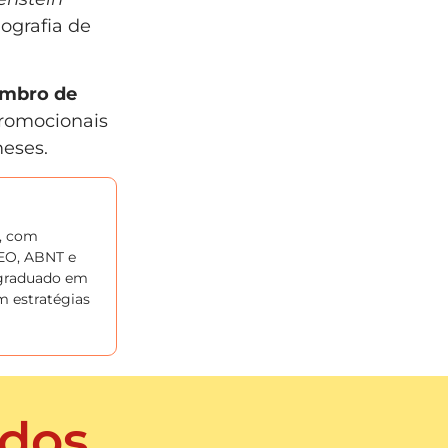
ografia de
mbro de
promocionais
eses.
s, com
EO, ABNT e
-graduado em
m estratégias
dos