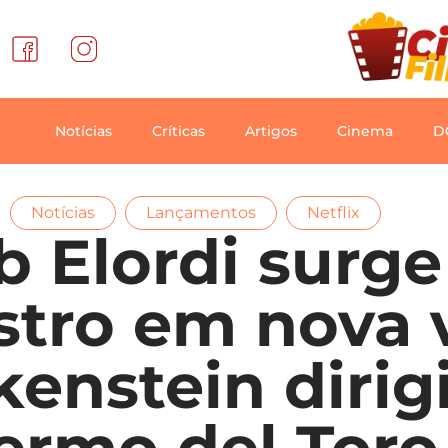
Notícias
Críticas
Artigos
Cinema
D
,
,
Notícias
Lançamentos
Netflix
b Elordi surg
tro em nova 
kenstein dirig
lermo del Toro