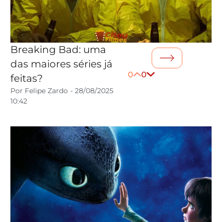
Breaking Bad: uma
das maiores séries já
0
0
feitas?
Por
Felipe Zardo
-
28/08/2025
10:42